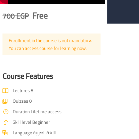
Free
700 EGP
Enrollment in the course is not mandatory.
You can access course for learning now.
Course Features
Lectures
8
Quizzes
0
Duration
Lifetime access
Skill level
Beginner
اللغة العربية
Language