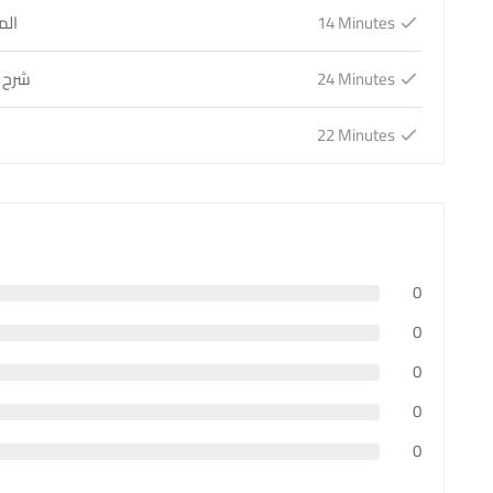
14 Minutes
06.
24 Minutes
07. ش
22 Minutes
0
0
0
0
0